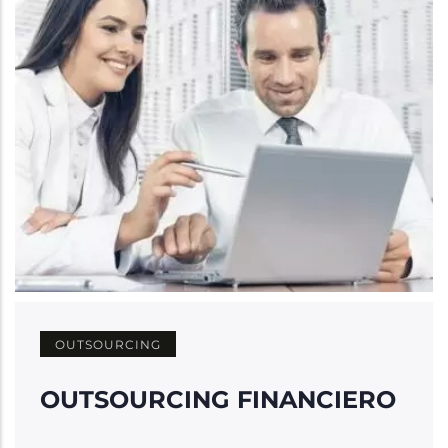
la
navegación
OUTSOURCING
OUTSOURCING FINANCIERO