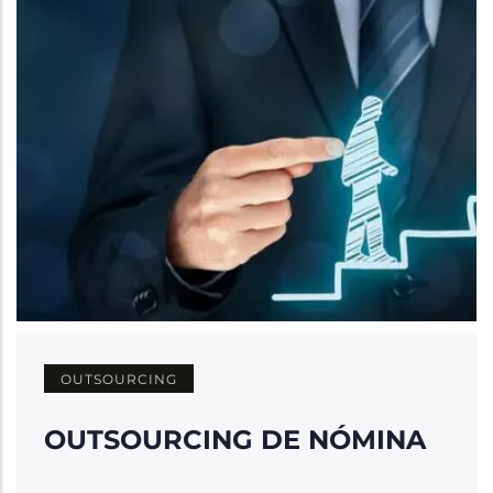
la
navegación
OUTSOURCING
OUTSOURCING DE NÓMINA