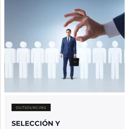
a
la
navegación
OUTSOURCING
SELECCIÓN Y