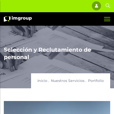
Pasar
al
contenido
principal
Selección y Reclutamiento de
personal
Sobrescribir
Inicio
.
Nuestros Servicios
.
Portfolio
enlaces
de
Imagen
ayuda