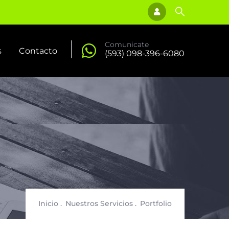
Comunicate
s
Contacto
(593) 098-396-6080
Sobrescribir
Inicio
.
Nuestros Servicios
.
Portfolio
enlaces