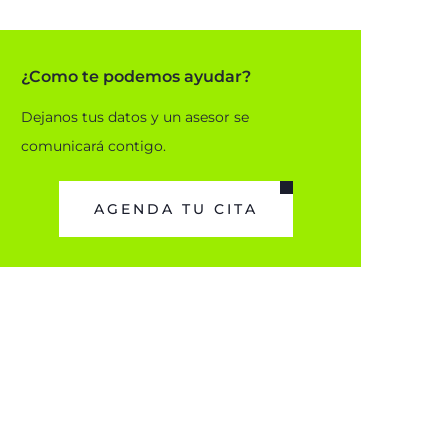
de
ayuda
¿Como te podemos ayudar?
a
Dejanos tus datos y un asesor se
la
comunicará contigo.
navegación
AGENDA TU CITA