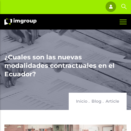
Pasar
al
contenido
principal
¿Cuales son las nuevas
modalidades contractuales en el
Ecuador?
Sobrescribir
Inicio
.
Blog
.
Article
enlaces
de
Imagen