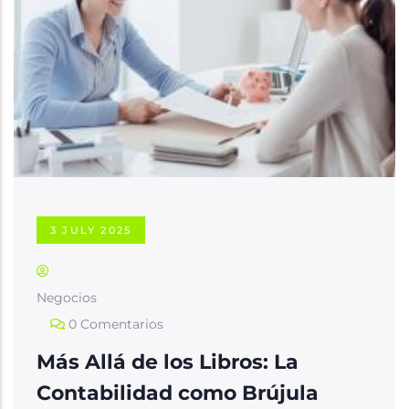
la
navegación
3 JULY 2025
Negocios
0 Comentarios
Más Allá de los Libros: La
Contabilidad como Brújula